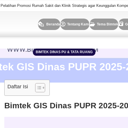
o Pelatihan Promosi Rumah Sakit dan Klinik Strategis agar Keunggulan Kompe
Beranda
Tentang Kami
Tema Bimtek
G
BIMTEK DINAS PU & TATA RUANG
tek GIS Dinas PUPR 2025-
Daftar Isi
Bimtek GIS Dinas PUPR 2025-2