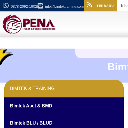
Inf
TERBARU
0878-2092-1902
info@bimtektraining.com
Bim
BIMTEK & TRAINING
Bimtek Aset & BMD
Bimtek BLU / BLUD