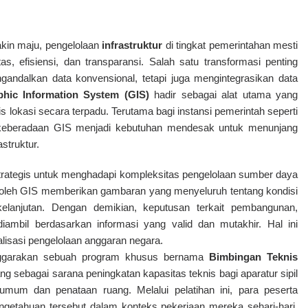
kin maju, pengelolaan
infrastruktur
di tingkat pemerintahan mesti
s, efisiensi, dan transparansi. Salah satu transformasi penting
engandalkan data konvensional, tetapi juga mengintegrasikan data
hic Information System (GIS)
hadir sebagai alat utama yang
lokasi secara terpadu. Terutama bagi instansi pemerintah seperti
 keberadaan GIS menjadi kebutuhan mendesak untuk menunjang
truktur.
 strategis untuk menghadapi kompleksitas pengelolaan sumber daya
n oleh GIS memberikan gambaran yang menyeluruh tentang kondisi
kelanjutan. Dengan demikian, keputusan terkait pembangunan,
mbil berdasarkan informasi yang valid dan mutakhir. Hal ini
alisasi pengelolaan anggaran negara.
ggarakan sebuah program khusus bernama
Bimbingan Teknis
ang sebagai sarana peningkatan kapasitas teknis bagi aparatur sipil
umum dan penataan ruang. Melalui pelatihan ini, para peserta
etahuan tersebut dalam konteks pekerjaan mereka sehari-hari,