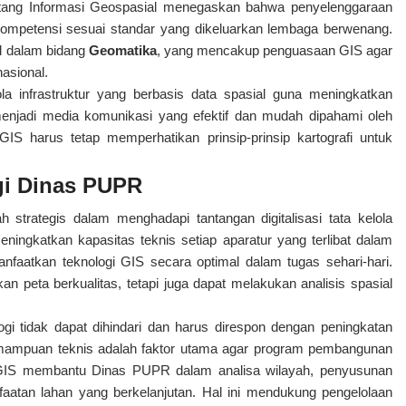
tang Informasi Geospasial menegaskan bahwa penyelenggaraan
 kompetensi sesuai standar yang dikeluarkan lembaga berwenang.
al dalam bidang
Geomatika
, yang mencakup penguasaan GIS agar
nasional.
a infrastruktur yang berbasis data spasial guna meningkatkan
 menjadi media komunikasi yang efektif dan mudah dipahami oleh
 harus tetap memperhatikan prinsip-prinsip kartografi untuk
gi Dinas PUPR
 strategis dalam menghadapi tantangan digitalisasi tata kelola
ningkatkan kapasitas teknis setiap aparatur yang terlibat dalam
faatkan teknologi GIS secara optimal dalam tugas sehari-hari.
peta berkualitas, tetapi juga dapat melakukan analisis spasial
gi tidak dapat dihindari dan harus direspon dengan peningkatan
mampuan teknis adalah faktor utama agar program pembangunan
tan GIS membantu Dinas PUPR dalam analisa wilayah, penyusunan
atan lahan yang berkelanjutan. Hal ini mendukung pengelolaan