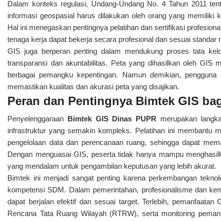
Dalam konteks regulasi, Undang-Undang No. 4 Tahun 2011 ten
informasi geospasial harus dilakukan oleh orang yang memiliki
Hal ini menegaskan pentingnya pelatihan dan sertifikasi profesion
tenaga kerja dapat bekerja secara profesional dan sesuai standar 
GIS juga berperan penting dalam mendukung proses tata kelol
transparansi dan akuntabilitas. Peta yang dihasilkan oleh GIS
berbagai pemangku kepentingan. Namun demikian, pengguna GIS
memastikan kualitas dan akurasi peta yang disajikan.
Peran dan Pentingnya Bimtek GIS ba
Penyelenggaraan
Bimtek GIS Dinas PUPR
merupakan langkah
infrastruktur yang semakin kompleks. Pelatihan ini membantu me
pengelolaan data dan perencanaan ruang, sehingga dapat meman
Dengan menguasai GIS, peserta tidak hanya mampu menghasilkan 
yang mendalam untuk pengambilan keputusan yang lebih akurat.
Bimtek ini menjadi sangat penting karena perkembangan teknolo
kompetensi SDM. Dalam pemerintahan, profesionalisme dan ke
dapat berjalan efektif dan sesuai target. Terlebih, pemanfaa
Rencana Tata Ruang Wilayah (RTRW), serta monitoring pemanfa