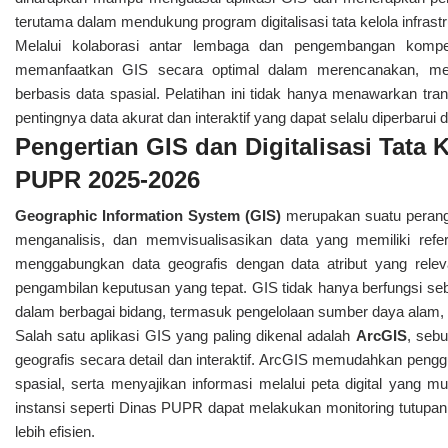
terutama dalam mendukung program digitalisasi tata kelola infrastr
Melalui kolaborasi antar lembaga dan pengembangan komp
memanfaatkan GIS secara optimal dalam merencanakan, mel
berbasis data spasial. Pelatihan ini tidak hanya menawarkan t
pentingnya data akurat dan interaktif yang dapat selalu diperbarui
Pengertian GIS dan Digitalisasi Tata K
PUPR 2025-2026
Geographic Information System (GIS)
merupakan suatu perang
menganalisis, dan memvisualisasikan data yang memiliki ref
menggabungkan data geografis dengan data atribut yang relev
pengambilan keputusan yang tepat. GIS tidak hanya berfungsi sebag
dalam berbagai bidang, termasuk pengelolaan sumber daya alam, t
Salah satu aplikasi GIS yang paling dikenal adalah
ArcGIS
, seb
geografis secara detail dan interaktif. ArcGIS memudahkan pengg
spasial, serta menyajikan informasi melalui peta digital yang mud
instansi seperti Dinas PUPR dapat melakukan monitoring tutupan 
lebih efisien.