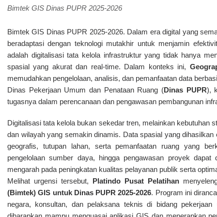
Bimtek GIS Dinas PUPR 2025-2026
Bimtek GIS Dinas PUPR 2025-2026. Dalam era digital yang sema
beradaptasi dengan teknologi mutakhir untuk menjamin efektivita
adalah digitalisasi tata kelola infrastruktur yang tidak hanya m
spasial yang akurat dan real-time. Dalam konteks ini,
Geograp
memudahkan pengelolaan, analisis, dan pemanfaatan data berbasis 
Dinas Pekerjaan Umum dan Penataan Ruang (
Dinas PUPR
),
tugasnya dalam perencanaan dan pengawasan pembangunan infras
Digitalisasi tata kelola bukan sekedar tren, melainkan kebutuhan
dan wilayah yang semakin dinamis. Data spasial yang dihasilka
geografis, tutupan lahan, serta pemanfaatan ruang yang ber
pengelolaan sumber daya, hingga pengawasan proyek dapat dia
mengarah pada peningkatan kualitas pelayanan publik serta optim
Melihat urgensi tersebut,
Platindo Pusat Pelatihan
menyelen
(Bimtek) GIS untuk Dinas PUPR 2025-2026
. Program ini diranc
negara, konsultan, dan pelaksana teknis di bidang pekerjaan 
diharapkan mampu menguasai aplikasi GIS dan menerapkan peng