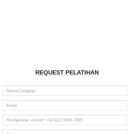
REQUEST PELATIHAN
Nama Lengkap
Email
Handphone, contoh: +62 812 3456 7891
Alamat