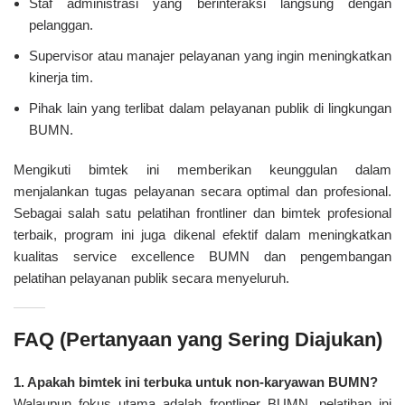
Staf administrasi yang berinteraksi langsung dengan
pelanggan.
Supervisor atau manajer pelayanan yang ingin meningkatkan
kinerja tim.
Pihak lain yang terlibat dalam pelayanan publik di lingkungan
BUMN.
Mengikuti bimtek ini memberikan keunggulan dalam
menjalankan tugas pelayanan secara optimal dan profesional.
Sebagai salah satu pelatihan frontliner dan bimtek profesional
terbaik, program ini juga dikenal efektif dalam meningkatkan
kualitas service excellence BUMN dan pengembangan
pelatihan pelayanan publik secara menyeluruh.
FAQ (Pertanyaan yang Sering Diajukan)
1. Apakah bimtek ini terbuka untuk non-karyawan BUMN?
Walaupun fokus utama adalah frontliner BUMN, pelatihan ini