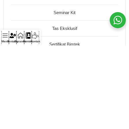
Seminar Kit
Tas Eksklusif
Menu
Tentang
Beranda
Bimtek
Kontak
Sertifikat Bimtek
City Tour
Flashdisk Berisi Materi Bimtek
Antar jemput bagi peserta rombongan (min 5 orang)