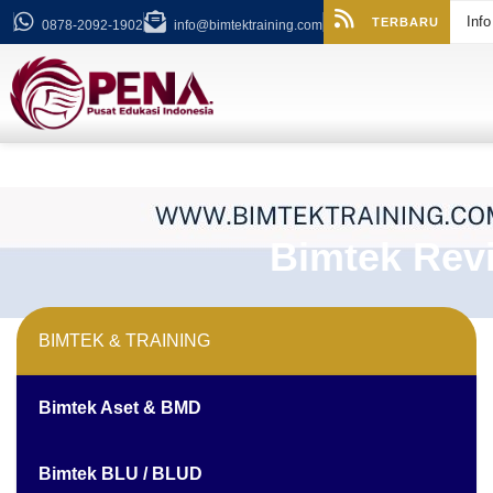
Inf
TERBARU
0878-2092-1902
info@bimtektraining.com
Bimtek Rev
BIMTEK & TRAINING
Bimtek Aset & BMD
Bimtek BLU / BLUD