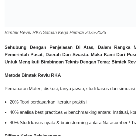
Online Zoom Meeting : Rp. 3.000.000,- (Tiga Juta Rupiah)
Non Akomodasi Penginapan : @Rp. 4.000.000,- (Empat Juta Ru
Fasilitas Dengan Penginapan 4 Hari 3 Malam dengan Kamar T
(Empat Juta Delapan Ratus Ribu Rupiah)
Fasilitas Dengan Penginapan 4 Hari 3 Malam dengan Kamar 
(Lima Juta Tujuh Ratus Ribu Rupiah)
Fasiitas Bimtek Reviu RKA
Bahan Ajar Modul (Softcopy Dan Hardcopy)
Seminar Kit
Kuitansi Pembayaran Perpeserta
Sertifikat
Tas Kegiatan
Konsumsi Dan Coffe Break Selama Kegiatan