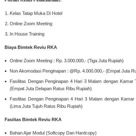
Kartu Tanda Peserta
Penjemputan Di Bandara / Stasiun Bagi Peserta Rombongan Mi
JADWAL BIMTEK JANUARI – DESEMBER 2025
11 – 12 Januari 2025
08 
18 – 19 Januari 2025
15 
JANUARI
FEBRUARI
25 – 26 Januari 2025
22 
30 – 31 Januari 2025
28 