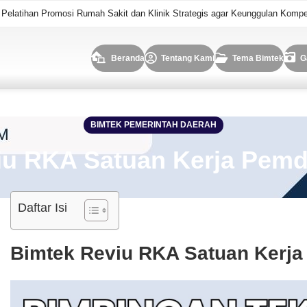
o Pelatihan Promosi Rumah Sakit dan Klinik Strategis agar Keunggulan Kompe
Beranda
Tentang Kami
Tema Bimtek
G
BIMTEK PEMERINTAH DAERAH
iu RKA Satuan Kerja Pemd
Daftar Isi
Bimtek Reviu RKA Satuan Kerj