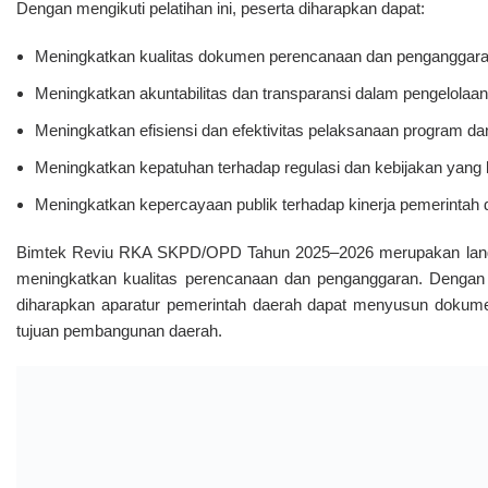
Dengan mengikuti pelatihan ini, peserta diharapkan dapat:
Meningkatkan kualitas dokumen perencanaan dan penganggara
Meningkatkan akuntabilitas dan transparansi dalam pengelolaa
Meningkatkan efisiensi dan efektivitas pelaksanaan program da
Meningkatkan kepatuhan terhadap regulasi dan kebijakan yang 
Meningkatkan kepercayaan publik terhadap kinerja pemerintah 
Bimtek Reviu RKA SKPD/OPD Tahun 2025–2026 merupakan langk
meningkatkan kualitas perencanaan dan penganggaran. Dengan 
diharapkan aparatur pemerintah daerah dapat menyusun dokume
tujuan pembangunan daerah.
Bimtek Reviu RKA Satuan Kerja Pemda 2025-2026
Sehubung Dengan Penjelasan Di Atas, Dalam Rangka Me